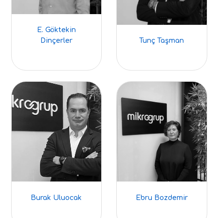
E. Göktekin
Dinçerler
Tunç Taşman
Burak Uluocak
Ebru Bozdemir